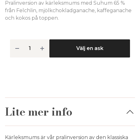
Pralinversion av kärleksmums med Suhum 65 %
från Felchlin, mjölkchokladganache, kaffeganache
och kokos på toppen.
Välj en ask
Lite mer info
Kärleksmums är vår pralinversion av den klassiska