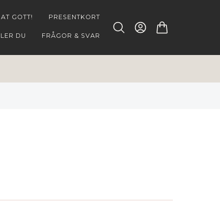
NAT GOTT!
PRESENTKORT
LLER DU
FRÅGOR & SVAR