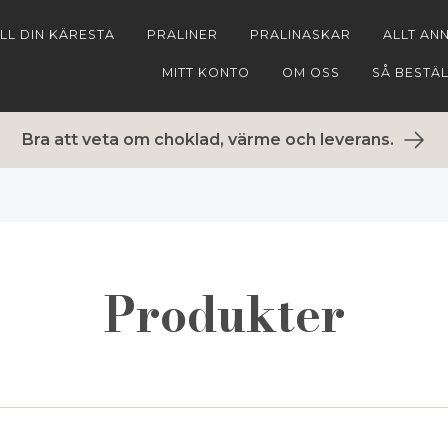
ILL DIN KÄRESTA
PRALINER
PRALINASKAR
ALLT AN
MITT KONTO
OM OSS
SÅ BESTÄ
Bra att veta om choklad, värme och leverans.
Produkter